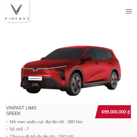
Bỏ
qua
nội
dung
VINFAST LIMO
699.000.000
₫
GREEN
Mô men xoắn cực đại lên tới : 280 Nm
Số chỗ : 7
Công suất tối đa lên tới : 150 kW