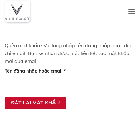
Bỏ
qua
nội
dung
Quên mật khẩu? Vui lòng nhập tên đăng nhập hoặc địa
chỉ email. Bạn sẽ nhận được một liên kết tạo mật khẩu
mới qua email.
Bắt
Tên đăng nhập hoặc email
*
buộc
ĐẶT LẠI MẬT KHẨU